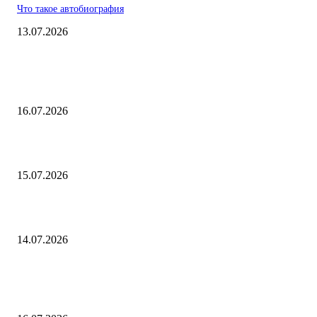
Что такое автобиография
13.07.2026
ВЫБОР РЕДАКТОРА
В чем измеряется сила тяжести
16.07.2026
В чем измеряется кинетическая энергия
15.07.2026
Как посчитать средний балл
14.07.2026
ПОПУЛЯРНЫЕ ПОСТЫ
В чем измеряется сила тяжести