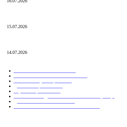
16.07.2026
В чем измеряется кинетическая энергия
15.07.2026
Как посчитать средний балл
14.07.2026
ПОПУЛЯРНЫЕ КАТЕГОРИИ
МАТЕМАТИКА И ФИЗИКА
22
УЧЕБНЫЕ И НАУЧНЫЕ РАБОТЫ
19
Учебные и научные работы
14
Диплом и образование
13
Ступени образования
10
НАПИСАНИЕ ДИПЛОМА И КУРСОВЫХ (ВКР)
8
ДИПЛОМ И ОБРАЗОВАНИЕ
7
ЧЕРЧЕНИЕ И ИНЖЕНЕРНАЯ ГРАФИКА
7