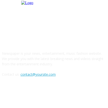
О НАС
Newspaper is your news, entertainment, music fashion website.
We provide you with the latest breaking news and videos straight
from the entertainment industry.
Contact us:
contact@yoursite.com
Следите за нами в соцсетях