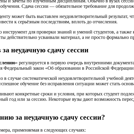
мены и зачёты по изученным дисциплинам. Обычно в вузах сессии 
 обучения. Сдача сессии — обязательное требование для продол
денту может быть выставлен неудовлетворительный результат, чт
ивести к серьёзным последствиям, вплоть до отчисления.
о инструмент для проверки знаний и умений студентов, а также 
ты действительно усваивали материал, а не просто формально 
за неудачную сдачу сессии
ислению
» регулируется в первую очередь внутренними документ
 Федеральный закон «Об образовании в Российской Федерации»
о в случае систематической неудовлетворительной учебной деяте
успешное обучение без исправления ситуации может стать основ
ливают конкретные сроки и условия, при которых студент подле
ный год или за сессию. Некоторые вузы дают возможность перес
нию за неудачную сдачу сессии?
 мера, применяемая в следующих случаях: