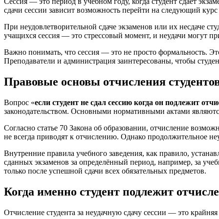
Сессия — это период в учебном году, когда студент сдаёт экза
сдачи сессии зависит возможность перейти на следующий курс
При неудовлетворительной сдаче экзаменов или их несдаче сту
учащихся сессия — это стрессовый момент, и неудачи могут пр
Важно понимать, что сессия — это не просто формальность. Эт
Преподаватели и администрация заинтересованы, чтобы студен
Правовые основы отчисления студентов 
Вопрос «
если студент не сдал сессию когда он подлежит отч
законодательством. Основными нормативными актами являются
Согласно статье 70 Закона об образовании, отчисление возможн
не всегда приводят к отчислению. Однако продолжительное не
Внутренние правила учебного заведения, как правило, устанав
сданных экзаменов за определённый период, например, за учеб
только после успешной сдачи всех обязательных предметов.
Когда именно студент подлежит отчисле
Отчисление студента за неудачную сдачу сессии — это крайняя