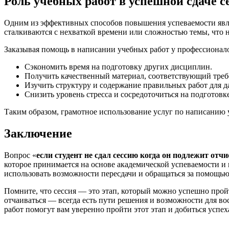
Роль учебных работ в успешной сдаче с
Одним из эффективных способов повышения успеваемости являе
сталкиваются с нехваткой времени или сложностью темы, что не
Заказывая помощь в написании учебных работ у профессионало
Сэкономить время на подготовку других дисциплин.
Получить качественный материал, соответствующий треб
Изучить структуру и содержание правильных работ для 
Снизить уровень стресса и сосредоточиться на подготовке
Таким образом, грамотное использование услуг по написанию
Заключение
Вопрос «
если студент не сдал сессию когда он подлежит отч
которое принимается на основе академической успеваемости и 
использовать возможности пересдачи и обращаться за помощью
Помните, что сессия — это этап, который можно успешно прой
отчаиваться — всегда есть пути решения и возможности для в
работ помогут вам уверенно пройти этот этап и добиться успех