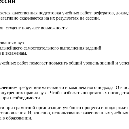
ессии
тся качественная подготовка учебных работ: рефератов, докла
гативно сказывается на их результатах на сессии.
в, студент получает возможность:
ованиям вуза.
дальнейшего самостоятельного выполнения заданий.
 к экзаменам.
 учебных работ помогает повысить общий уровень знаний и усп
ислению
» требует внимательного и комплексного подхода. Отчис
внутренних правил вуза. Чтобы избежать неприятных последстви
 при необходимости.
ти при грамотной организации учебного процесса и поддержке п
осстановления. И, конечно, использование качественных учебн
а в образовании.