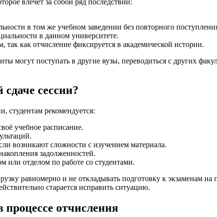
торое влечёт за собой ряд последствий:
ьности в том же учебном заведении без повторного поступлени
иальности в данном университете.
, так как отчисление фиксируется в академической истории.
енты могут поступать в другие вузы, переводиться с других фак
 сдаче сессии?
и, студентам рекомендуется:
своё учебное расписание.
ультаций.
сли возникают сложности с изучением материала.
 накопления задолженностей.
ом или отделом по работе со студентами.
рузку равномерно и не откладывать подготовку к экзаменам на 
действительно старается исправить ситуацию.
в процессе отчисления