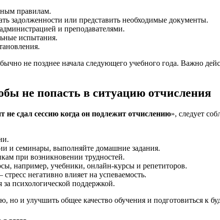
нным правилам.
ать задолженности или представить необходимые документы.
 администрацией и преподавателями.
льные испытания.
тановления.
бычно не позднее начала следующего учебного года. Важно дейс
тобы не попасть в ситуацию отчисления
нт не сдал сессию когда он подлежит отчислению
», следует со
ни.
ции и семинары, выполняйте домашние задания.
икам при возникновении трудностей.
сы, например, учебники, онлайн-курсы и репетиторов.
 стресс негативно влияет на успеваемость.
я за психологической поддержкой.
ию, но и улучшить общее качество обучения и подготовиться к б