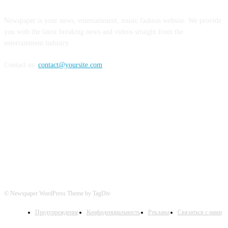
Newspaper is your news, entertainment, music fashion website. We provide
you with the latest breaking news and videos straight from the
entertainment industry.
Contact us:
contact@yoursite.com
Следите за нами в соцсетях
© Newspaper WordPress Theme by TagDiv
Предупреждение
Конфиденциальность
Реклама
Связаться с нами