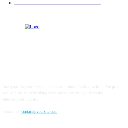
ЧЕРЧЕНИЕ И ИНЖЕНЕРНАЯ ГРАФИКА
7
О НАС
Newspaper is your news, entertainment, music fashion website. We provide
you with the latest breaking news and videos straight from the
entertainment industry.
Contact us:
contact@yoursite.com