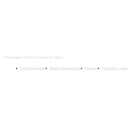
Следите за нами в соцсетях
© Newspaper WordPress Theme by TagDiv
Предупреждение
Конфиденциальность
Реклама
Связаться с нами