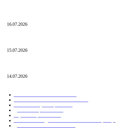
В чем измеряется сила тяжести
16.07.2026
В чем измеряется кинетическая энергия
15.07.2026
Как посчитать средний балл
14.07.2026
ПОПУЛЯРНЫЕ КАТЕГОРИИ
МАТЕМАТИКА И ФИЗИКА
22
УЧЕБНЫЕ И НАУЧНЫЕ РАБОТЫ
19
Учебные и научные работы
14
Диплом и образование
13
Ступени образования
10
НАПИСАНИЕ ДИПЛОМА И КУРСОВЫХ (ВКР)
8
ДИПЛОМ И ОБРАЗОВАНИЕ
7