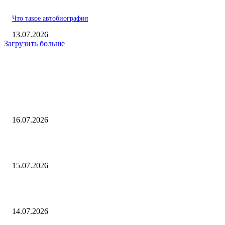
Что такое автобиография
13.07.2026
Загрузить больше
ВЫБОР РЕДАКТОРА
В чем измеряется сила тяжести
16.07.2026
В чем измеряется кинетическая энергия
15.07.2026
Как посчитать средний балл
14.07.2026
ПОПУЛЯРНЫЕ ПОСТЫ