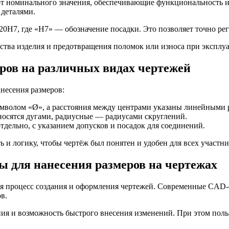
т номинального значения, обеспечивающие функциональность и 
 деталями.
20H7, где «H7» — обозначение посадки. Это позволяет точно ре
ства изделия и предотвращения поломок или износа при эксплу
ров на различных видах чертежей
несения размеров:
символом «Ø», а расстояния между центрами указаны линейными 
аносятся дугами, радиусные — радиусами скруглений.
тдельно, с указанием допусков и посадок для соединений.
и логику, чтобы чертёж был понятен и удобен для всех участни
 для нанесения размеров на чертежах
я процесс создания и оформления чертежей. Современные CAD-с
в.
ия и возможность быстрого внесения изменений. При этом польз