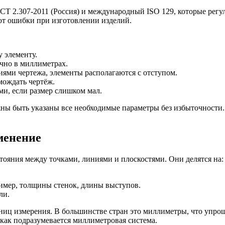
СТ 2.307-2011 (Россия) и международный ISO 129, которые рег
т ошибки при изготовлении изделий.
 элементу.
чно в миллиметрах.
ями чертежа, элементы располагаются с отступом.
мождать чертёж.
и, если размер слишком мал.
ны быть указаны все необходимые параметры без избыточности.
менение
ояния между точками, линиями и плоскостями. Они делятся на:
имер, толщины стенок, длины выступов.
ли.
ц измерения. В большинстве стран это миллиметры, что упроща
как подразумевается миллиметровая система.