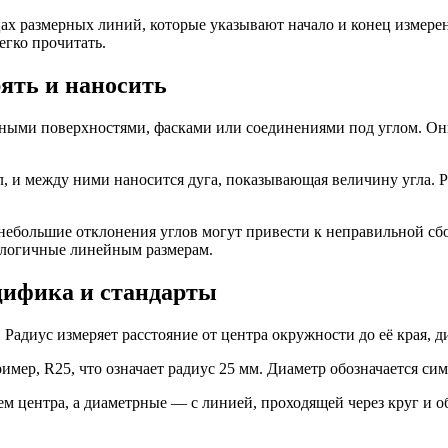
х размерных линий, которые указывают начало и конец измерен
егко прочитать.
ять и наносить
ными поверхностями, фасками или соединениями под углом. Они
 и между ними наносится дуга, показывающая величину угла. Ра
 небольшие отклонения углов могут привести к неправильной сб
алогичные линейным размерам.
цифика и стандарты
Радиус измеряет расстояние от центра окружности до её края, д
имер, R25, что означает радиус 25 мм. Диаметр обозначается си
ем центра, а диаметрные — с линией, проходящей через круг и 