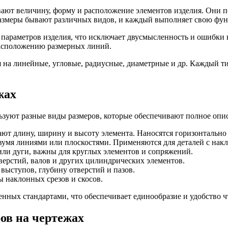
ывают величину, форму и расположение элементов изделия. Они
 размеры бывают различных видов, и каждый выполняет свою фу
параметров изделия, что исключает двусмысленность и ошибки в
расположению размерных линий.
на линейные, угловые, радиусные, диаметрные и др. Каждый ти
жах
уют разные виды размеров, которые обеспечивают полное опис
ют длину, ширину и высоту элемента. Наносятся горизонтально
умя линиями или плоскостями. Применяются для деталей с нак
ли дуги, важны для круглых элементов и сопряжений.
ерстий, валов и других цилиндрических элементов.
ыступов, глубину отверстий и пазов.
 наклонных срезов и скосов.
енных стандартами, что обеспечивает единообразие и удобство ч
ов на чертежах