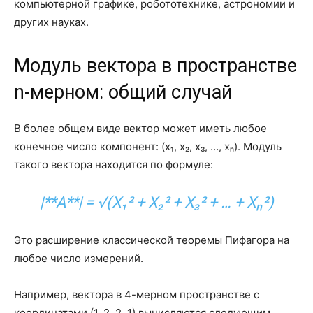
компьютерной графике, робототехнике, астрономии и
других науках.
Модуль вектора в пространстве
n-мерном: общий случай
В более общем виде вектор может иметь любое
конечное число компонент: (x₁, x₂, x₃, …, xₙ). Модуль
такого вектора находится по формуле:
|**A**| = √(X₁² + X₂² + X₃² + … + Xₙ²)
Это расширение классической теоремы Пифагора на
любое число измерений.
Например, вектора в 4-мерном пространстве с
координатами (1, 2, 2, 1) вычисляются следующим