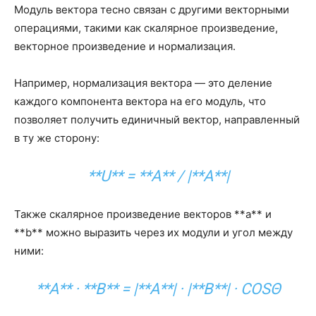
Модуль вектора тесно связан с другими векторными
операциями, такими как скалярное произведение,
векторное произведение и нормализация.
Например, нормализация вектора — это деление
каждого компонента вектора на его модуль, что
позволяет получить единичный вектор, направленный
в ту же сторону:
**U** = **A** / |**A**|
Также скалярное произведение векторов **a** и
**b** можно выразить через их модули и угол между
ними:
**A** · **B** = |**A**| · |**B**| · COSΘ